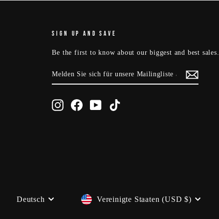
SIGN UP AND SAVE
Be the first to know about our biggest and best sale
MELDEN
ABONNIEREN
SIE
SICH
FÜR
UNSERE
Instagram
Facebook
YouTube
TikTok
MAILINGLISTE
AN
Währung
Sprache
Vereinigte Staaten (USD $)
Deutsch