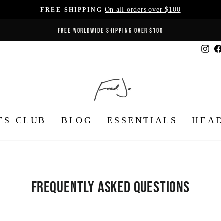
On all orders over $100
FREE SHIPPING
Pause
FREE WORLDWIDE SHIPPING OVER $100
Diashow
Ins
ES CLUB
BLOG
ESSENTIALS
HEA
Frequently Asked Questions