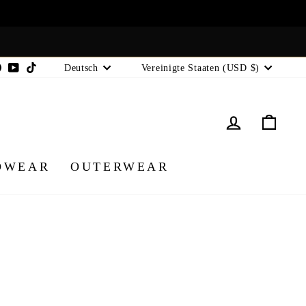
Sprache
Währung
tagram
Facebook
YouTube
TikTok
Deutsch
Vereinigte Staaten (USD $)
EINLOG
EI
DWEAR
OUTERWEAR